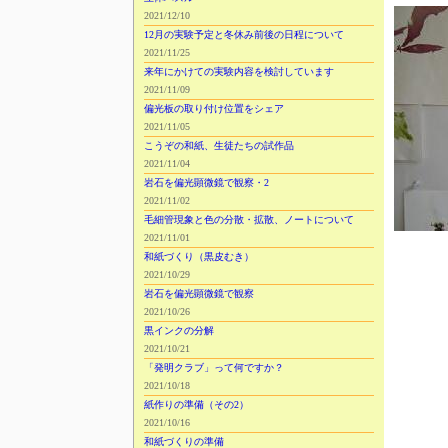
2021/12/10
12月の実験予定と冬休み前後の日程について
2021/11/25
来年にかけての実験内容を検討しています
2021/11/09
偏光板の取り付け位置をシェア
2021/11/05
こうぞの和紙、生徒たちの試作品
2021/11/04
岩石を偏光顕微鏡で観察・2
2021/11/02
毛細管現象と色の分散・拡散、ノートについて
2021/11/01
和紙づくり（黒皮むき）
2021/10/29
岩石を偏光顕微鏡で観察
2021/10/26
黒インクの分解
2021/10/21
「発明クラブ」って何ですか？
2021/10/18
紙作りの準備（その2）
2021/10/16
和紙づくりの準備