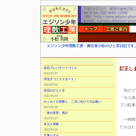
エジソン少年理数工房・責任者小松のひと言日記です
訂正し
岩石プレパラートづくり
2022/07/07
浮沈子づくりスタート！
2022/07/02
先のブ
浜辺のひととき
2022/05/19
「大入海
ホッカイロ実験と、二月に向けてのお願い
ブン駐車
2022/01/28
「炎の世界」再び
2022/01/27
一時間早
木ガス実験
たちはた
2022/01/24
立体パズル