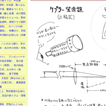
の拾イズム、申込書
、解剖、分光器、動くおも
子器、酸素をつくろう、
素（酸と金属 水の電気
年間スケジュール、野外
会資料、発明クラブ資料
と発熱）、ローソクの科
電気）、有機ガス、空気
外活動のお知らせ（水棲
率、ハトのタコ踊り、冬の
水・水の中の空気・空気
ルカリ）、ブンゼンバーナ
大気圧実験）、音の発
べ（密度）、塩の結晶、
工作、みそ作り（発
実験）、落下実験
）、大気圧（卵をのみこむ
（石膏工作）、夏期講座
書
たこと、野外教室のお知ら
、浜辺の拾イズム・漂着
・燃焼、空気のふくらみ、