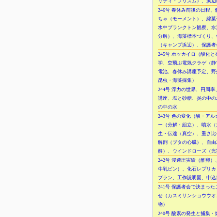
リティ・プリズム）、浜辺
246号 春休み前後の日程
ちゃ（モーメント）、綿菓
水中プランクトン観察、水
分解）、海藻標本づくり、
（キャンプ浜辺）、保護者
245号 ホッカイロ（酸化
学、空飛ぶ電気クラゲ（静
電池、春休み講座予定、野
昆虫・海藻採集）
244号 浮力の世界、円周
講座、塩と砂糖、炎の中の
の中の水
243号 色の変化（酸・ア
ー（分解・組立）、噴水（
生・伝達（真空）、重さ比
解剖（ブタの心臓）、自由
酵）、ウインドローズ（光
242号 浸透圧実験（酢卵
牛乳ビン）、化石レプリカ
プラン、工作説明図、申込
241号 保護者会で決まっ
せ（カスミサンショウウオ
物）
240号 酸素の発生と捕集