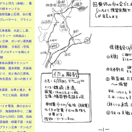
デスと浮力（体積）、重
の枝キャンドル
毛細管現象と応用、水の電
プレパラート、プラトン
、立体迷路、火起こし器、
リティー（6本組み）、
ン立体、ポンポン蒸気船
炭素実験、 大気圧（空気
電子メロディーを鳴らそ
実験
、春休み講座スケジュー
実験、震央実験、共振装
くり、光と色の三原色、
水生昆虫・浜べの拾イズ
、冬講座、台車と速さ、冬
、サビと結晶、硫化鉄
、バイオ電池、身のまわり
子、海藻標本作り、二酸
日から20日）日程、自由
望遠鏡・綿菓子器・火起
プラトン立体・テンセグ