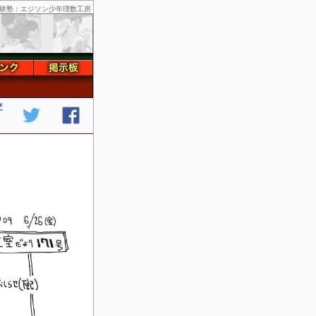
験塾：エジソン少年理数工房
交