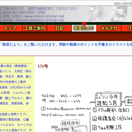
福岡の理科実
「教室だより」をご覧いただけます。実験や観察のポイントを手書きのイラストを
。
定、霧の発生（断熱膨張・
171号
晶づくり、大気圧（卵を
製、浮沈子、酢卵、酸と
作の代表例のご案内
春講座（3月29日から4月
スの世界、ツルグレン装
素、酸とアルカリ、霧の
棲昆虫、海藻採集、砂
（冬講座と発明クラブ）、
電球の電気回路、心臓
バイオガス、ローソクの
カイロと発熱グラフ、サ