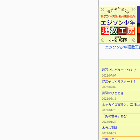
エジソン少年理数工
岩石プレパラートづくり
2022/07/07
浮沈子づくりスタート！
2022/07/02
浜辺のひととき
2022/05/19
ホッカイロ実験と、二月に
2022/01/28
「炎の世界」再び
2022/01/27
木ガス実験
2022/01/24
立体パズル