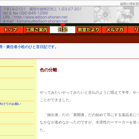
福岡の理科実
房・責任者小松のひと言日記です。
色の分離
やってみたいやってみたいと念仏のように唱えて半年、や
ことができました。
向けてのお願い
「抽出液」だの「展開液」だの始めて耳にする薬品名に
なかなか進めなかったのですが、水溶性のーマーカーを使
た。