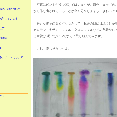
写真はピントが多少ぼけてはいますが、茶色、ヨモギ色
前後の日程について
から作り出されていることが良く分かりますし、きれいで
検討しています
身近な野草の葉をすりつぶして、私達の目には緑にしか
ェア
カロテン、キサントフィル、クロロフィルなどの色素から
る実験は3月にはいってすぐに取り組んでみます。
試作品
2
これも楽しそうですよ。
散、ノートについて
か？