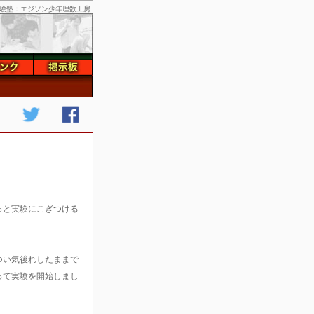
験塾：エジソン少年理数工房
っと実験にこぎつける
つい気後れしたままで
って実験を開始しまし