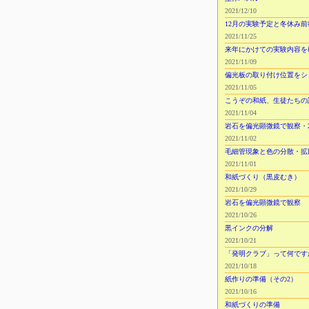
2021/12/10
12月の実験予定と冬休み
2021/11/25
来年にかけての実験内容を
2021/11/09
偏光板の取り付け位置をシ
2021/11/05
こうぞの和紙、生徒たちの
2021/11/04
岩石を偏光顕微鏡で観察・
2021/11/02
毛細管現象と色の分散・拡
2021/11/01
和紙づくり（黒皮むき）
2021/10/29
岩石を偏光顕微鏡で観察
2021/10/26
黒インクの分解
2021/10/21
「発明クラブ」って何です
2021/10/18
紙作りの準備（その2）
2021/10/16
和紙づくりの準備